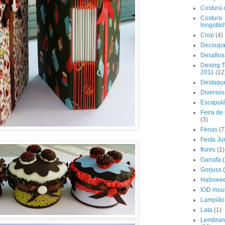
Costura 
Costura
longstitc
Crop
(4)
Decoup
Desafios
Desing 
2011
(12
Destaqu
Diversos
Escapulá
Feira de
(3)
Férias
(7
Festa Ju
flores
(1)
Garrafa
(
Gorjuss
Hallowe
IOD mou
Lampião
Lata
(1)
Lembran