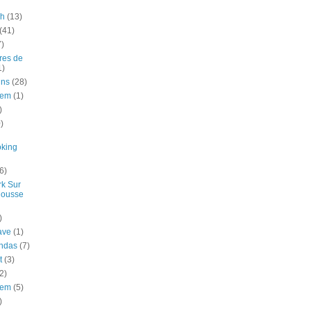
ch
(13)
(41)
7)
res de
1)
uns
(28)
gem
(1)
)
)
oking
6)
k Sur
Mousse
)
ave
(1)
ndas
(7)
t
(3)
2)
gem
(5)
)