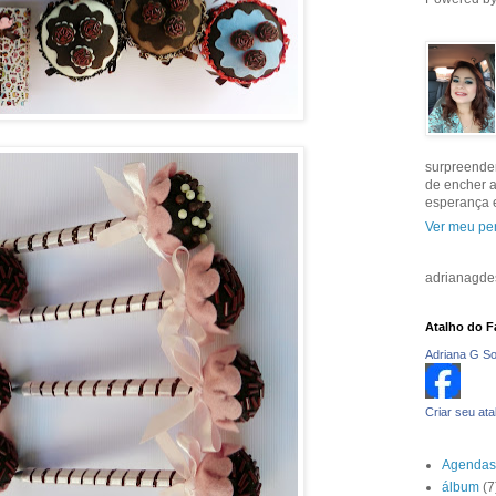
surpreenden
de encher a
esperança e
Ver meu per
adrianagd
Atalho do 
Adriana G S
Criar seu ata
Agendas
álbum
(7