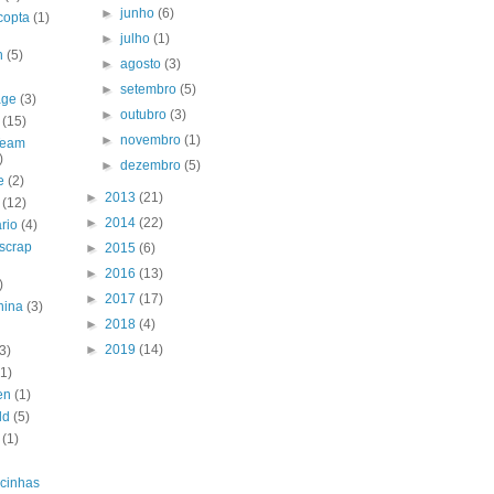
►
junho
(6)
copta
(1)
►
julho
(1)
h
(5)
►
agosto
(3)
►
setembro
(5)
age
(3)
►
outubro
(3)
(15)
►
novembro
(1)
Team
)
►
dezembro
(5)
e
(2)
►
2013
(21)
(12)
►
2014
(22)
rio
(4)
 scrap
►
2015
(6)
►
2016
(13)
)
►
2017
(17)
nina
(3)
►
2018
(4)
►
2019
(14)
3)
(1)
en
(1)
ld
(5)
(1)
cinhas