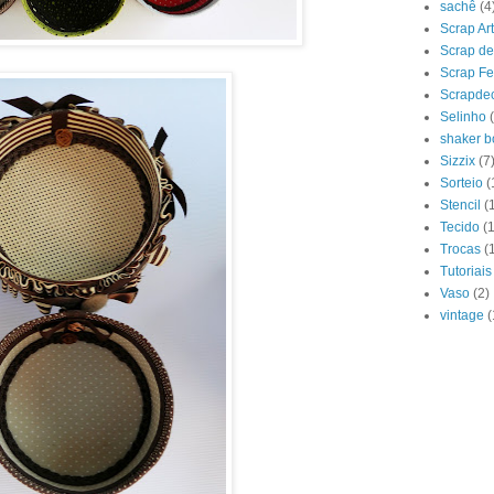
sachê
(4
Scrap Art
Scrap de
Scrap Fe
Scrapde
Selinho
shaker b
Sizzix
(7
Sorteio
(
Stencil
(
Tecido
(1
Trocas
(
Tutoriais
Vaso
(2)
vintage
(