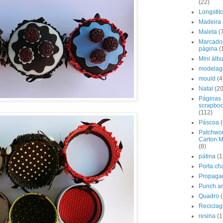
(22)
Longstit
Madeira
Maleta
(
Marcado
página
(
Mini álb
modela
mould
(4
Natal
(20
Páginas
scrapbo
(112)
Páscoa
(
Patchwor
Carton 
(8)
pátina
(1
Porta ch
Propaga
Punch ar
Quadro
(
Recicla
resina
(1