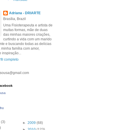
Adriana - DRIARTE
Brasília, Brazil
Uma Fisioterapeuta e artista de
muitas formas, mãe de duas
das minhas maiores criações,
curtindo a vida com um marido
te e buscando todas as delícias
 minha família com amor,
 inspiração...
fil completo
esousa@gmail.com
Facebook
ousa
lho
(3)
►
2009
(68)
)
►
2010
(123)