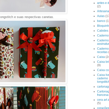
antes e 
(2)
Artesana
Aulas
(1
ongstitch e suas respectivas canetas.
banco
(1
Bloquin
Cabides
Caderno
Caderno
assinatu
Caderno
receitas
Caixa
(2
Caixa br
(9)
Caixa co
Caixa liv
caderno
longstitc
cartona
Cartona
francesa
cera art
(5)
coraçõe