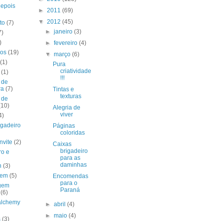
depois
►
2011
(69)
▼
2012
(45)
to
(7)
►
janeiro
(3)
7)
)
►
fevereiro
(4)
hos
(19)
▼
março
(6)
(1)
Pura
criatividade
(1)
!!!
 de
ra
(7)
Tintas e
texturas
 de
(10)
Alegria de
viver
4)
igadeiro
Páginas
coloridas
nvite
(2)
Caixas
brigadeiro
ro e
para as
daminhas
h
(3)
gem
(5)
Encomendas
para o
gem
Paraná
(6)
 alchemy
►
abril
(4)
►
maio
(4)
s
(3)