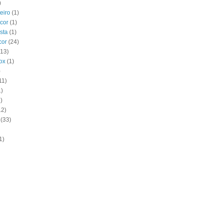
)
eiro
(1)
cor
(1)
sta
(1)
cor
(24)
(13)
ox
(1)
)
11)
1)
)
12)
(33)
1)